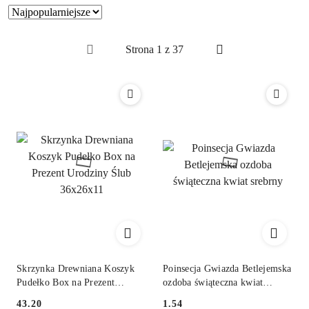
Zastosowano
Sortuj
według
sortowanie:
Najpopularniejsze.
Skrzynka Drewniana Koszyk
Poinsecja Gwiazda Betlejemska
Pudełko Box na Prezent
ozdoba świąteczna kwiat
Urodziny Ślub 36x26x11
srebrny
43.20
1.54