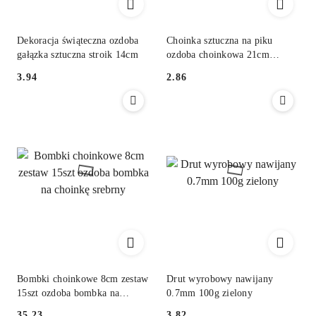
Dekoracja świąteczna ozdoba
Choinka sztuczna na piku
gałązka sztuczna stroik 14cm
ozdoba choinkowa 21cm
srebrny
3.94
2.86
Cena:
Cena:
Bombki choinkowe 8cm zestaw
Drut wyrobowy nawijany
15szt ozdoba bombka na
0.7mm 100g zielony
choinkę srebrny
35.23
3.82