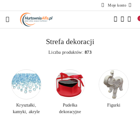
Moje konto
Przejdź do treści głównej
Przejdź do wyszukiwarki
Przejdź do moje konto
Przejdź do menu głównego
Przejdź do stopki
Strefa dekoracji
Liczba produktów:
873
Kryształki,
Pudełka
Figurki
kamyki, akryle
dekoracyjne