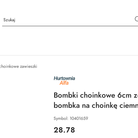
choinkowe zawieszki
NAZWA
PRODUCENTA:
ALFA
Bombki choinkowe 6cm z
bombka na choinkę ciemny
Symbol:
10401659
cena:
28.78