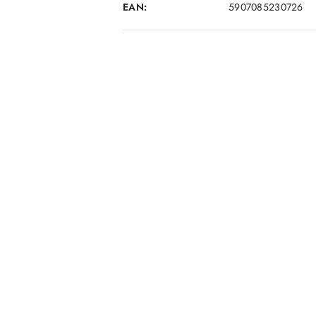
EAN:
5907085230726