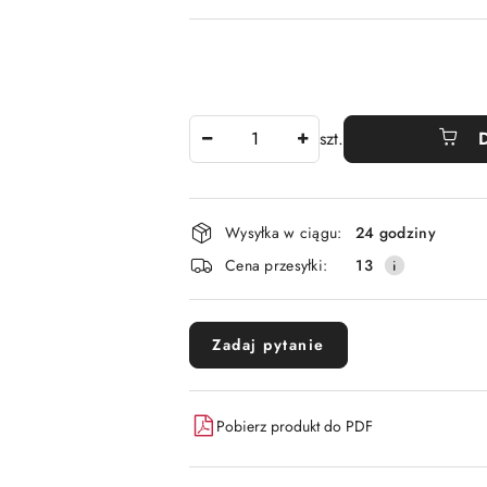
Ilość
szt.
Dostępność
Wysyłka w ciągu:
24 godziny
i
Cena przesyłki:
13
dostawa
Zadaj pytanie
Pobierz produkt do PDF