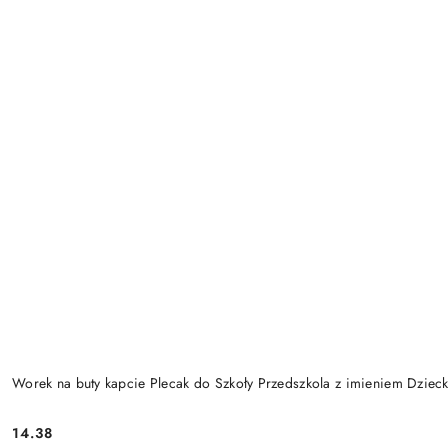
Worek na buty kapcie Plecak do Szkoły Przedszkola z imieniem Dziec
14.38
Cena: