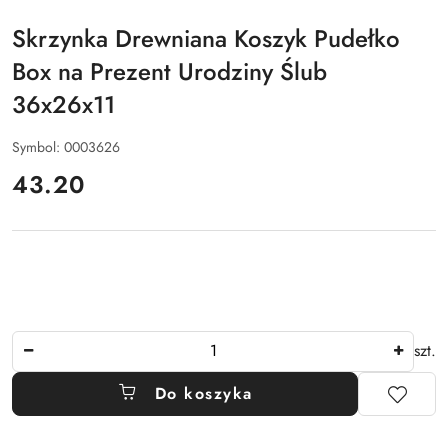
ALFA
Skrzynka Drewniana Koszyk Pudełko
Box na Prezent Urodziny Ślub
36x26x11
Symbol:
0003626
cena:
43.20
Ilość
szt.
Do koszyka