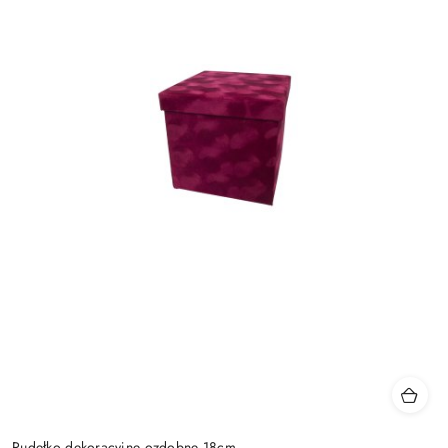
Pudełko dekoracyjne ozdobne 18cm