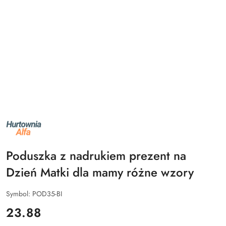
NAZWA
PRODUCENTA:
ALFA
Poduszka z nadrukiem prezent na
Dzień Matki dla mamy różne wzory
Symbol:
POD35-BI
cena:
23.88