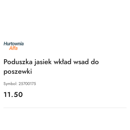
NAZWA
PRODUCENTA:
ALFA
Poduszka jasiek wkład wsad do
poszewki
Symbol:
25700175
cena:
11.50