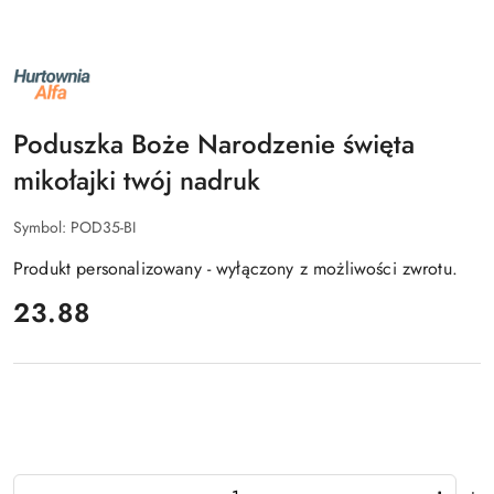
NAZWA
PRODUCENTA:
ALFA
Poduszka Boże Narodzenie święta
mikołajki twój nadruk
Symbol:
POD35-BI
Produkt personalizowany - wyłączony z możliwości zwrotu.
cena:
23.88
Ilość