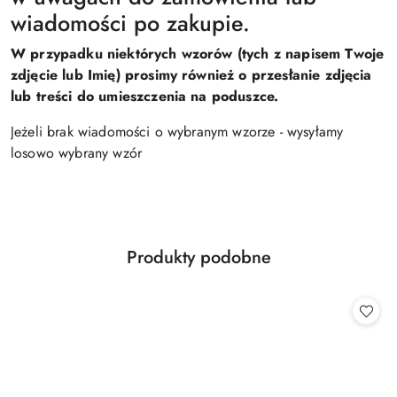
wiadomości po zakupie.
W przypadku niektórych wzorów (tych z napisem Twoje
zdjęcie lub Imię) prosimy również o przesłanie zdjęcia
lub treści do umieszczenia na poduszce.
Jeżeli brak wiadomości o wybranym wzorze - wysyłamy
losowo wybrany wzór
Produkty
Produkty podobne
Pomiń karuzelę produktów
o
statusie: