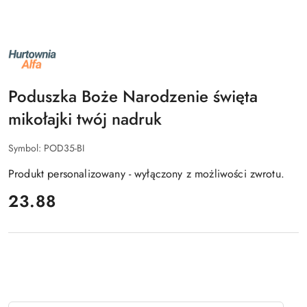
NAZWA
PRODUCENTA:
ALFA
Poduszka Boże Narodzenie święta
mikołajki twój nadruk
Symbol:
POD35-BI
Produkt personalizowany - wyłączony z możliwości zwrotu.
cena:
23.88