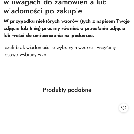
w uwagach do zamówienia lub
wiadomości po zakupie.
W przypadku niektórych wzorów (tych z napisem Twoje
zdjęcie lub Imię) prosimy również o przesłanie zdjęcia
lub treści do umieszczenia na poduszce.
Jeżeli brak wiadomości o wybranym wzorze - wysyłamy
losowo wybrany wzór
Produkty
Produkty podobne
Pomiń karuzelę produktów
o
statusie: