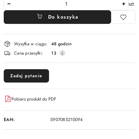
Ilość
szt.
Do koszyka
Dostępność
Wysyłka w ciągu:
48 godzin
i
Cena przesyłki:
13
dostawa
Zadaj pytanie
Pobierz produkt do PDF
EAN:
5907085210094