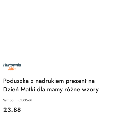
NAZWA
PRODUCENTA:
ALFA
Poduszka z nadrukiem prezent na
Dzień Matki dla mamy różne wzory
Symbol:
POD35-BI
cena:
23.88