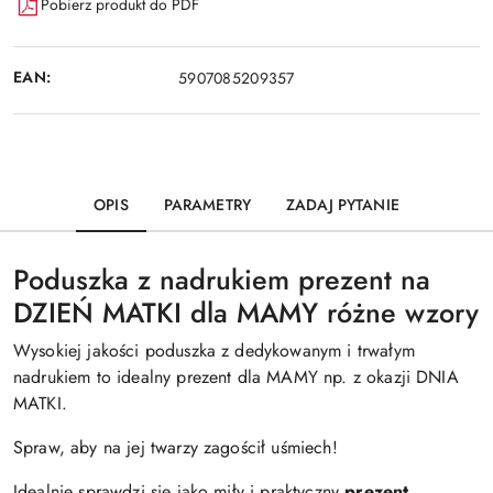
Pobierz produkt do PDF
EAN:
5907085209357
OPIS
PARAMETRY
ZADAJ PYTANIE
Poduszka z nadrukiem prezent na
DZIEŃ MATKI dla MAMY różne wzory
Wysokiej jakości poduszka z dedykowanym i trwałym
nadrukiem to idealny prezent dla MAMY np. z okazji DNIA
MATKI.
Spraw, aby na jej twarzy zagościł uśmiech!
Idealnie sprawdzi się jako miły i praktyczny
prezent.