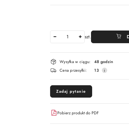
Ilość
szt.
Dostępność
Wysyłka w ciągu:
48 godzin
i
Cena przesyłki:
13
dostawa
Zadaj pytanie
Pobierz produkt do PDF