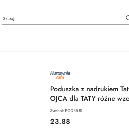
NAZWA
PRODUCENTA:
ALFA
Poduszka z nadrukiem Ta
OJCA dla TATY różne wz
Symbol:
POD35-BI
cena:
23.88