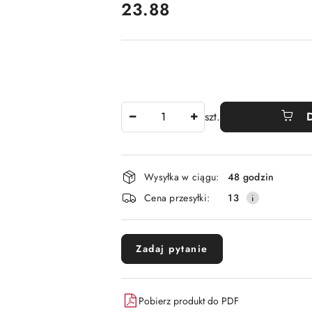
cena:
23.88
Ilość
szt.
Dostępność
Wysyłka w ciągu:
48 godzin
i
Cena przesyłki:
13
dostawa
Zadaj pytanie
Pobierz produkt do PDF