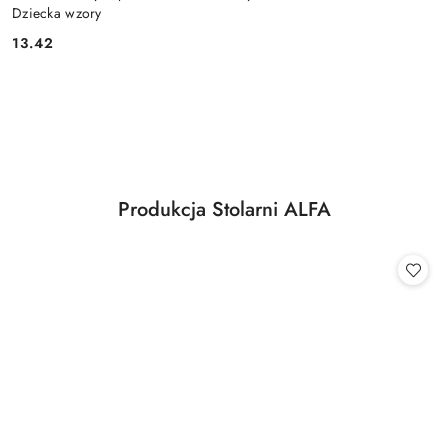
Dziecka wzory
13.42
Cena:
Pomiń karuzelę produktów
Produkty
Produkcja Stolarni ALFA
Pomiń karuzelę produktów
o
statusie: