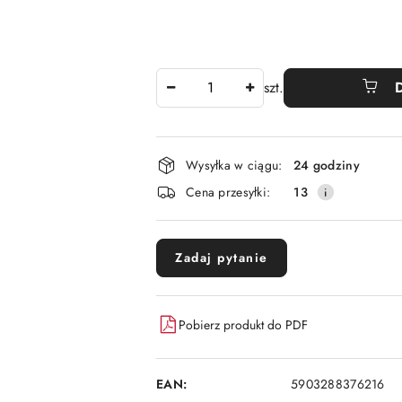
Ilość
szt.
Dostępność
Wysyłka w ciągu:
24 godziny
i
Cena przesyłki:
13
dostawa
Zadaj pytanie
Pobierz produkt do PDF
EAN:
5903288376216