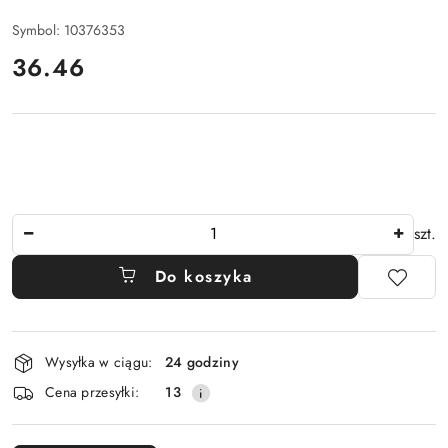
Symbol:
10376353
cena:
36.46
Ilość
szt.
Do koszyka
Dostępność
Wysyłka w ciągu:
24 godziny
i
Cena przesyłki:
13
dostawa