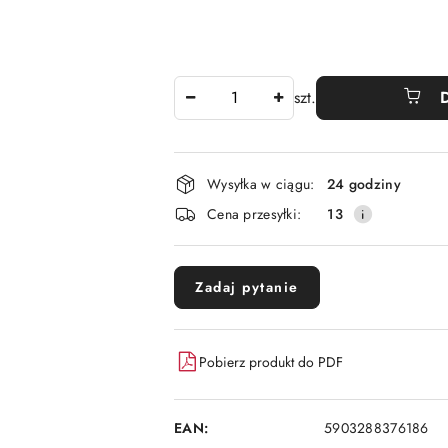
Ilość
szt.
Dostępność
Wysyłka w ciągu:
24 godziny
i
Cena przesyłki:
13
dostawa
Zadaj pytanie
Pobierz produkt do PDF
EAN:
5903288376186