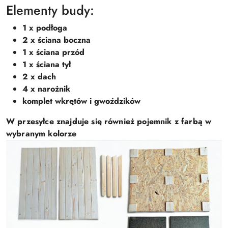
Elementy budy:
1 x podłoga
2 x ściana boczna
1 x ściana przód
1 x ściana tył
2 x dach
4 x narożnik
komplet wkrętów i gwoździków
W przesyłce znajduje się również pojemnik z farbą w
wybranym kolorze