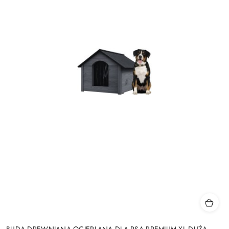
BUDA DREWNIANA OCIEPLANA DLA PSA PREMIUM XL DUŻA