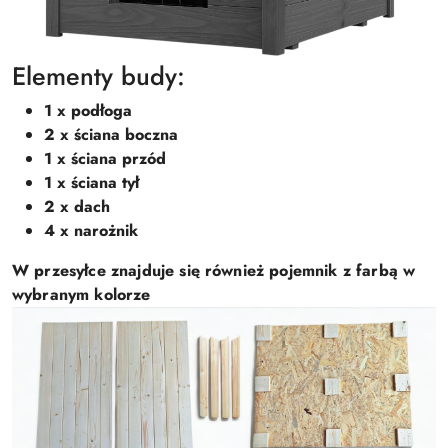
Elementy budy:
1 x podłoga
2 x ściana boczna
1 x ściana przód
1 x ściana tył
2 x dach
4 x narożnik
W przesyłce znajduje się również pojemnik z farbą w
wybranym kolorze