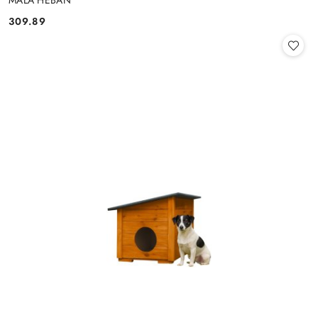
MAŁA HEBAN
309.89
Cena: