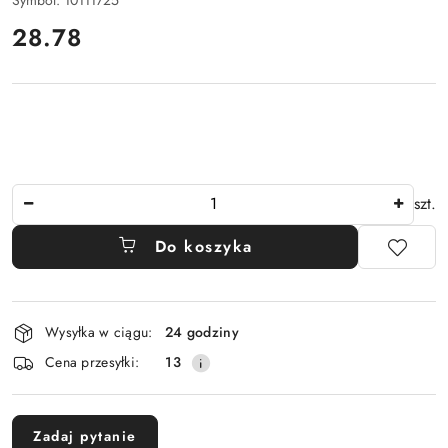
cena:
28.78
Ilość
szt.
Do koszyka
Dostępność
Wysyłka w ciągu:
24 godziny
i
Cena przesyłki:
13
dostawa
Zadaj pytanie