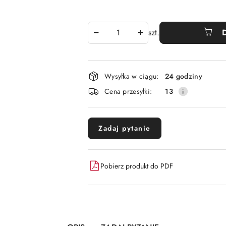
Ilość
szt.
Dostępność
Wysyłka w ciągu:
24 godziny
i
Cena przesyłki:
13
dostawa
Zadaj pytanie
Pobierz produkt do PDF