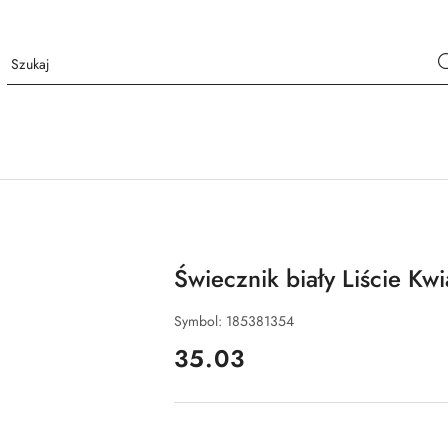
Świecznik biały Liście Kw
Symbol:
185381354
cena:
35.03