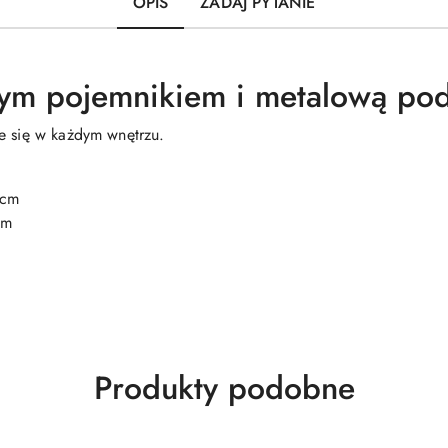
OPIS
ZADAJ PYTANIE
nym pojemnikiem i metalową pod
e się w każdym wnętrzu.
 cm
cm
Produkty
Produkty podobne
o