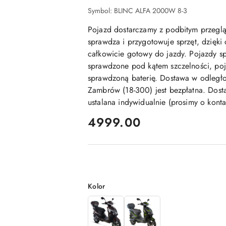
Symbol:
BLINC ALFA 2000W 8-3
Pojazd dostarczamy z podbitym przegl
sprawdza i przygotowuje sprzęt, dzięki
całkowicie gotowy do jazdy. Pojazdy sp
sprawdzone pod kątem szczelności, poj
sprawdzoną baterię. Dostawa w odległ
Zambrów (18-300) jest bezpłatna. Dosta
ustalana indywidualnie (prosimy o kont
cena:
4999.00
Wariant
Kolor