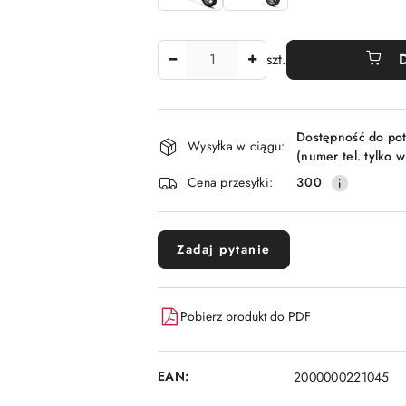
Ilość
szt.
Dostępność
Dostępność do pot
i
Wysyłka w ciągu:
(numer tel. tylko 
dostawa
Cena przesyłki:
300
Zadaj pytanie
Pobierz produkt do PDF
EAN:
2000000221045