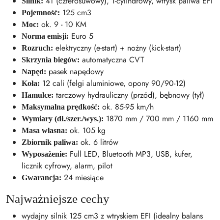
4T (czterosuwowy), 1-cylindrowy, wtrysk paliwa EFI
Silnik:
125 cm3
Pojemność:
ok. 9 - 10 KM
Moc:
Euro 5
Norma emisji:
elektryczny (e-start) + nożny (kick-start)
Rozruch:
automatyczna CVT
Skrzynia biegów:
pasek napędowy
Napęd:
12 cali (felgi aluminiowe, opony 90/90-12)
Koła:
tarczowy hydrauliczny (przód), bębnowy (tył)
Hamulce:
ok. 85-95 km/h
Maksymalna prędkość:
1870 mm / 700 mm / 1160 mm
Wymiary (dł./szer./wys.):
ok. 105 kg
Masa własna:
ok. 6 litrów
Zbiornik paliwa:
Full LED, Bluetooth MP3, USB, kufer,
Wyposażenie:
licznik cyfrowy, alarm, pilot
24 miesiące
Gwarancja:
Najważniejsze cechy
wydajny silnik 125 cm3 z wtryskiem EFI (idealny balans