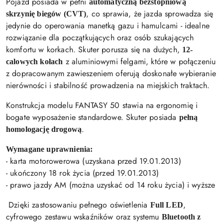
Pojazd posiada w pełni
automatyczną bezstopniową
, co sprawia, że jazda sprowadza się
skrzynię biegów (CVT)
jedynie do operowania manetką gazu i hamulcami - idealne
rozwiązanie dla początkujących oraz osób szukających
komfortu w korkach. Skuter porusza się na dużych,
12-
z aluminiowymi felgami, które w połączeniu
calowych kołach
z dopracowanym zawieszeniem oferują doskonałe wybieranie
nierówności i stabilność prowadzenia na miejskich traktach.
Konstrukcja modelu FANTASY 50 stawia na ergonomię i
bogate wyposażenie standardowe. Skuter posiada
pełną
.
homologację drogową
Wymagane uprawnienia:
- karta motorowerowa (uzyskana przed 19.01.2013)
- ukończony 18 rok życia (przed 19.01.2013)
- prawo jazdy AM (można uzyskać od 14 roku życia) i wyższe
Dzięki zastosowaniu pełnego oświetlenia
,
Full LED
cyfrowego zestawu wskaźników oraz systemu
Bluetooth z