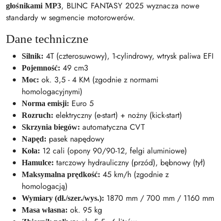
, BLINC FANTASY 2025 wyznacza nowe
głośnikami MP3
standardy w segmencie motorowerów.
Dane techniczne
4T (czterosuwowy), 1-cylindrowy, wtrysk paliwa EFI
Silnik:
49 cm3
Pojemność:
ok. 3,5 - 4 KM (zgodnie z normami
Moc:
homologacyjnymi)
Euro 5
Norma emisji:
elektryczny (e-start) + nożny (kick-start)
Rozruch:
automatyczna CVT
Skrzynia biegów:
pasek napędowy
Napęd:
12 cali (opony 90/90-12, felgi aluminiowe)
Koła:
tarczowy hydrauliczny (przód), bębnowy (tył)
Hamulce:
45 km/h (zgodnie z
Maksymalna prędkość:
homologacją)
1870 mm / 700 mm / 1160 mm
Wymiary (dł./szer./wys.):
ok. 95 kg
Masa własna: