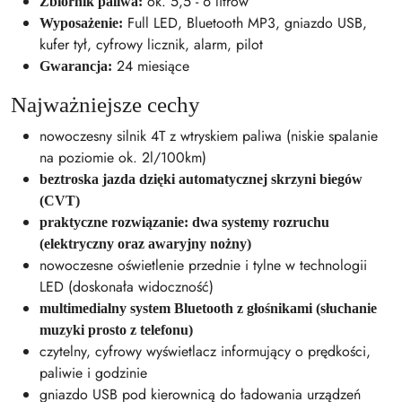
ok. 5,5 - 6 litrów
Zbiornik paliwa:
Full LED, Bluetooth MP3, gniazdo USB,
Wyposażenie:
kufer tył, cyfrowy licznik, alarm, pilot
24 miesiące
Gwarancja:
Najważniejsze cechy
nowoczesny silnik 4T z wtryskiem paliwa (niskie spalanie
na poziomie ok. 2l/100km)
beztroska jazda dzięki automatycznej skrzyni biegów
(CVT)
praktyczne rozwiązanie: dwa systemy rozruchu
(elektryczny oraz awaryjny nożny)
nowoczesne oświetlenie przednie i tylne w technologii
LED (doskonała widoczność)
multimedialny system Bluetooth z głośnikami (słuchanie
muzyki prosto z telefonu)
czytelny, cyfrowy wyświetlacz informujący o prędkości,
paliwie i godzinie
gniazdo USB pod kierownicą do ładowania urządzeń