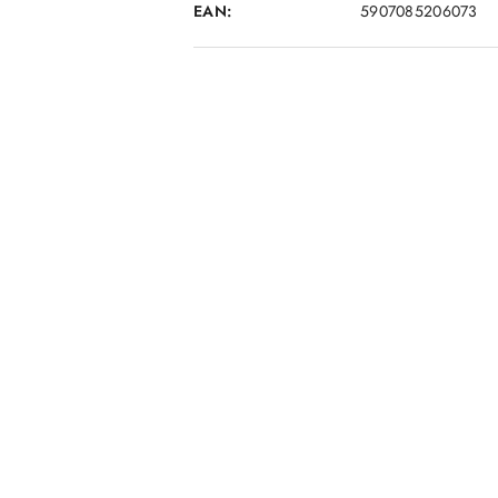
EAN:
5907085206073