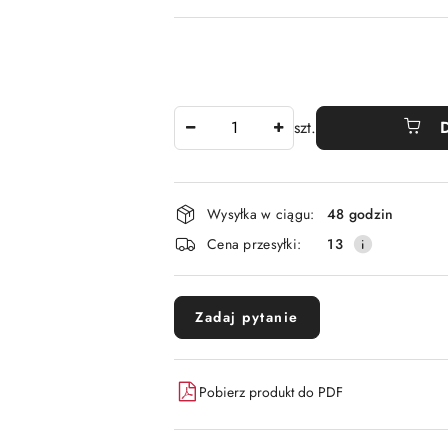
Ilość
szt.
Dostępność
Wysyłka w ciągu:
48 godzin
i
Cena przesyłki:
13
dostawa
Zadaj pytanie
Pobierz produkt do PDF