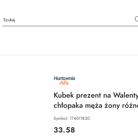
NAZWA
PRODUCENTA:
ALFA
Kubek prezent na Walenty
chłopaka męża żony różn
Symbol:
174011830
cena:
33.58