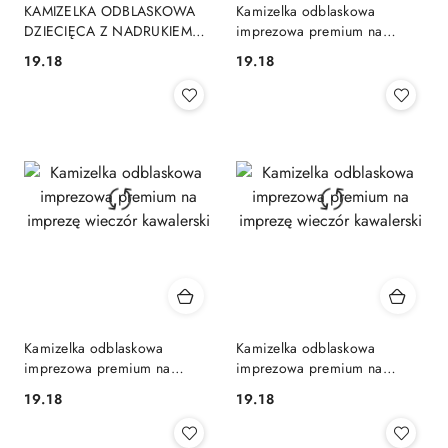
KAMIZELKA ODBLASKOWA
Kamizelka odblaskowa
DZIECIĘCA Z NADRUKIEM
imprezowa premium na
IMIENIEM DZIEWCZYNKA
imprezę wieczór kawalerski
19.18
19.18
Cena:
Cena:
CHŁOPIEC
Kamizelka odblaskowa
Kamizelka odblaskowa
imprezowa premium na
imprezowa premium na
imprezę wieczór kawalerski
imprezę wieczór kawalerski
19.18
19.18
Cena:
Cena: