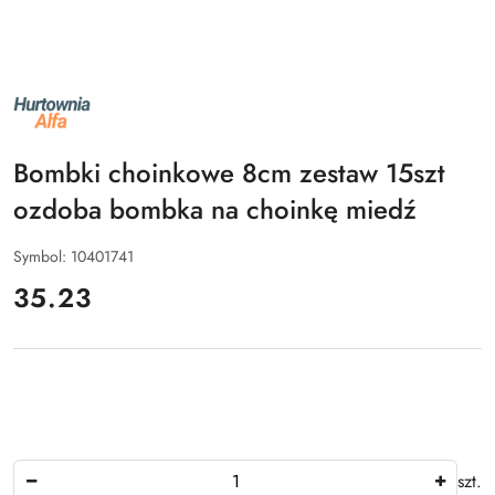
NAZWA
PRODUCENTA:
ALFA
Bombki choinkowe 8cm zestaw 15szt
ozdoba bombka na choinkę miedź
Symbol:
10401741
cena:
35.23
Ilość
szt.