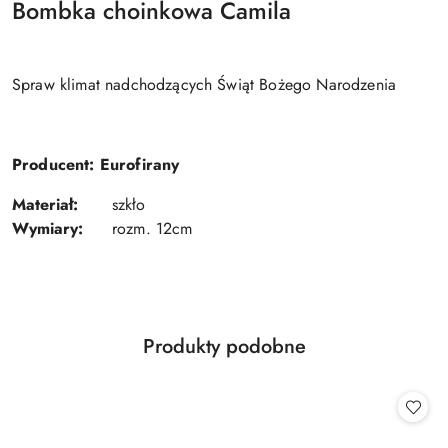
Bombka choinkowa Camila
Spraw klimat nadchodzących Świąt Bożego Narodzenia
Producent: Eurofirany
Materiał:
szkło
Wymiary:
rozm. 12cm
Produkty
Produkty podobne
Pomiń karuzelę produktów
o
statusie: