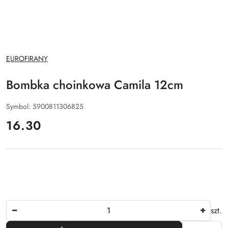
NAZWA
EUROFIRANY
PRODUCENTA:
Bombka choinkowa Camila 12cm
Symbol:
5900811306825
cena:
16.30
Ilość
szt.