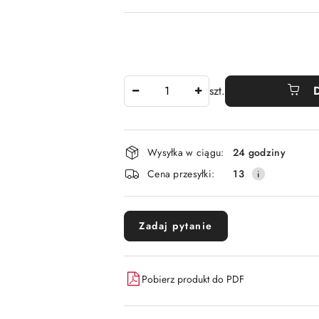
Ilość
szt.
Dostępność
Wysyłka w ciągu:
24 godziny
i
Cena przesyłki:
13
dostawa
Zadaj pytanie
Pobierz produkt do PDF