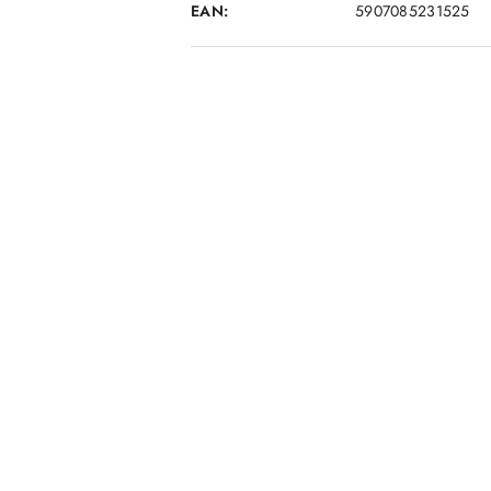
EAN:
5907085231525