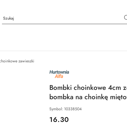
choinkowe zawieszki
NAZWA
PRODUCENTA:
ALFA
Bombki choinkowe 4cm z
bombka na choinkę mięt
Symbol:
10338504
cena:
16.30