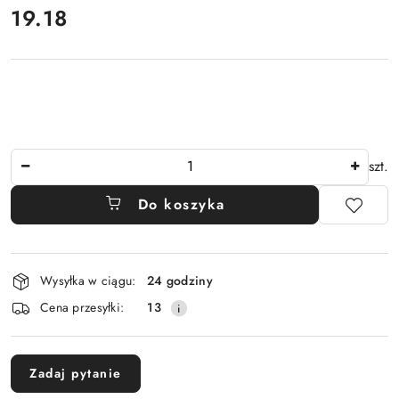
cena:
19.18
Ilość
szt.
Do koszyka
Dostępność
Wysyłka w ciągu:
24 godziny
i
Cena przesyłki:
13
dostawa
Zadaj pytanie