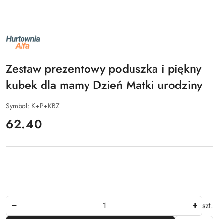
NAZWA
PRODUCENTA:
ALFA
Zestaw prezentowy poduszka i piękny
kubek dla mamy Dzień Matki urodziny
Symbol:
K+P+KBZ
cena:
62.40
Ilość
szt.