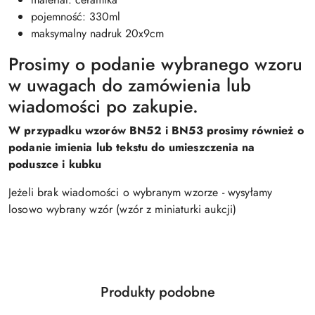
pojemność: 330ml
maksymalny nadruk 20x9cm
Prosimy o podanie wybranego wzoru
w uwagach do zamówienia lub
wiadomości po zakupie.
W przypadku wzorów BN52 i BN53 prosimy również o
podanie imienia lub tekstu do umieszczenia na
poduszce i kubku
Jeżeli brak wiadomości o wybranym wzorze - wysyłamy
losowo wybrany wzór (wzór z miniaturki aukcji)
Produkty
Produkty podobne
Pomiń karuzelę produktów
o