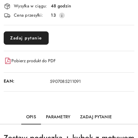
Dostępność
Wysyłka w ciągu:
48 godzin
i
Cena przesyłki:
13
dostawa
Zadaj pytanie
Pobierz produkt do PDF
EAN:
5907085211091
OPIS
PARAMETRY
ZADAJ PYTANIE
Zestaw poduszka + kubek z motywem