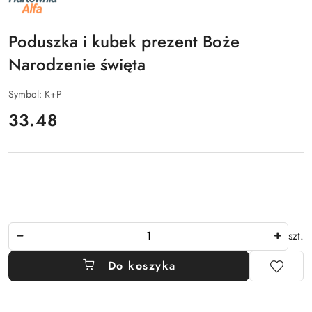
PRODUCENTA:
ALFA
Poduszka i kubek prezent Boże
Narodzenie święta
Symbol:
K+P
cena:
33.48
Ilość
szt.
Do koszyka