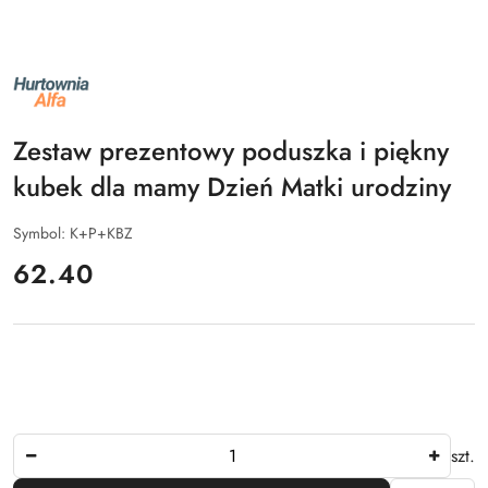
NAZWA
PRODUCENTA:
ALFA
Zestaw prezentowy poduszka i piękny
kubek dla mamy Dzień Matki urodziny
Symbol:
K+P+KBZ
cena:
62.40
Ilość
szt.