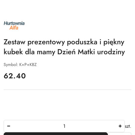
NAZWA
PRODUCENTA:
ALFA
Zestaw prezentowy poduszka i piękny
kubek dla mamy Dzień Matki urodziny
Symbol:
K+P+KBZ
cena:
62.40
Ilość
szt.