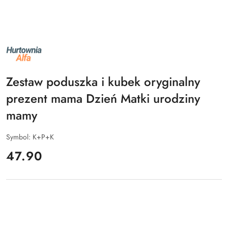
NAZWA
PRODUCENTA:
ALFA
Zestaw poduszka i kubek oryginalny
prezent mama Dzień Matki urodziny
mamy
Symbol:
K+P+K
cena:
47.90