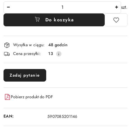
Ilość
szt.
Do koszyka
Dostępność
Wysyłka w ciągu:
48 godzin
i
Cena przesyłki:
13
dostawa
Zadaj pytanie
Pobierz produkt do PDF
EAN:
5907085201146