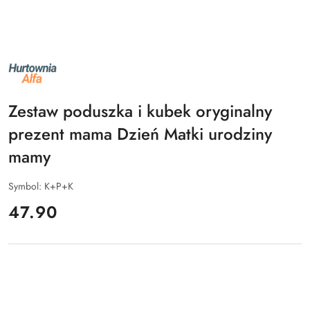
NAZWA
PRODUCENTA:
ALFA
Zestaw poduszka i kubek oryginalny
prezent mama Dzień Matki urodziny
mamy
Symbol:
K+P+K
cena:
47.90