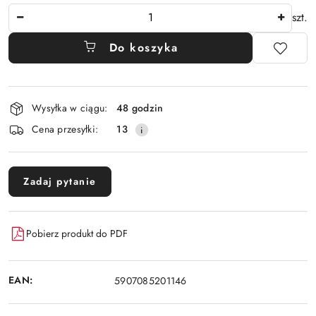
Ilość
szt.
Do koszyka
Dostępność
Wysyłka w ciągu:
48 godzin
i
Cena przesyłki:
13
dostawa
Zadaj pytanie
Pobierz produkt do PDF
EAN:
5907085201146