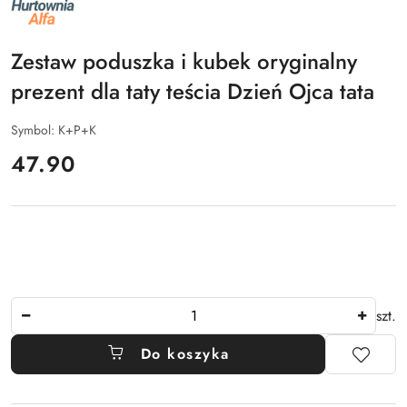
NAZWA
PRODUCENTA:
ALFA
Zestaw poduszka i kubek oryginalny
prezent dla taty teścia Dzień Ojca tata
Symbol:
K+P+K
cena:
47.90
Ilość
szt.
Do koszyka