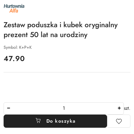
NAZWA
PRODUCENTA:
ALFA
Zestaw poduszka i kubek oryginalny
prezent 50 lat na urodziny
Symbol:
K+P+K
cena:
47.90
Ilość
szt.
Do koszyka