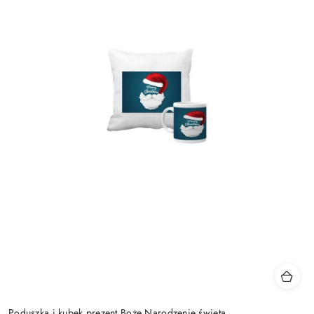
Poduszka i kubek prezent Boże Narodzenie święta