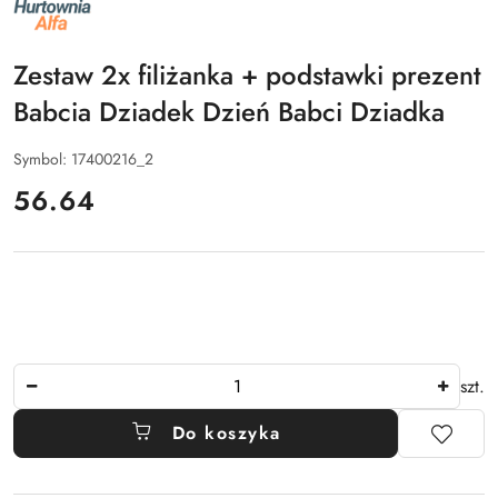
NAZWA
PRODUCENTA:
ALFA
Zestaw 2x filiżanka + podstawki prezent
Babcia Dziadek Dzień Babci Dziadka
Symbol:
17400216_2
cena:
56.64
Ilość
szt.
Do koszyka