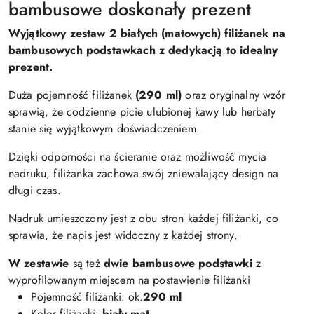
bambusowe doskonały prezent
Wyjątkowy zestaw 2 białych (matowych) filiżanek na
bambusowych podstawkach z dedykacją to idealny
prezent.
Duża pojemność filiżanek
(290 ml)
oraz oryginalny wzór
sprawią, że codzienne picie ulubionej kawy lub herbaty
stanie się wyjątkowym doświadczeniem.
Dzięki odporności na ścieranie oraz możliwość mycia
nadruku, filiżanka zachowa swój zniewalający design na
długi czas.
Nadruk umieszczony jest z obu stron każdej filiżanki, co
sprawia, że napis jest widoczny z każdej strony.
W zestawie
są też
dwie bambusowe podstawki
z
wyprofilowanym miejscem na postawienie filiżanki
Pojemność filiżanki: ok.
290 ml
Kolor filiżanki:
biały mat