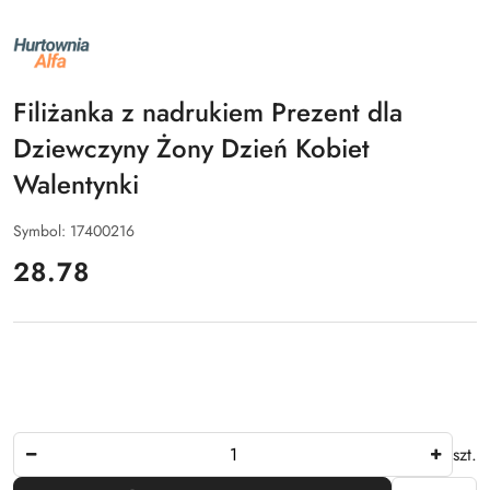
NAZWA
PRODUCENTA:
ALFA
Filiżanka z nadrukiem Prezent dla
Dziewczyny Żony Dzień Kobiet
Walentynki
Symbol:
17400216
cena:
28.78
Ilość
szt.