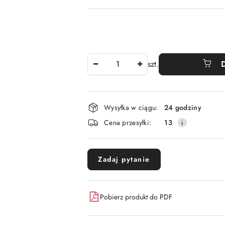
Ilość
szt.
Dostępność
Wysyłka w ciągu:
24 godziny
i
Cena przesyłki:
13
dostawa
Zadaj pytanie
Pobierz produkt do PDF