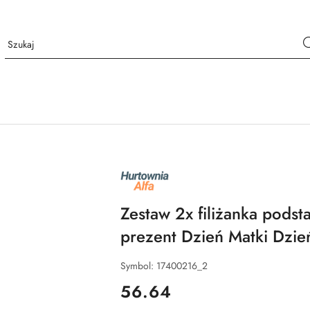
NAZWA
PRODUCENTA:
ALFA
Zestaw 2x filiżanka podst
prezent Dzień Matki Dzie
Symbol:
17400216_2
cena:
56.64