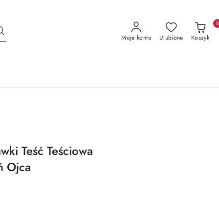
Moje konto
Ulubione
Koszyk
awki Teść Teściowa
ń Ojca