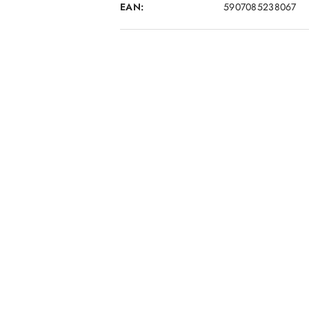
EAN:
5907085238067