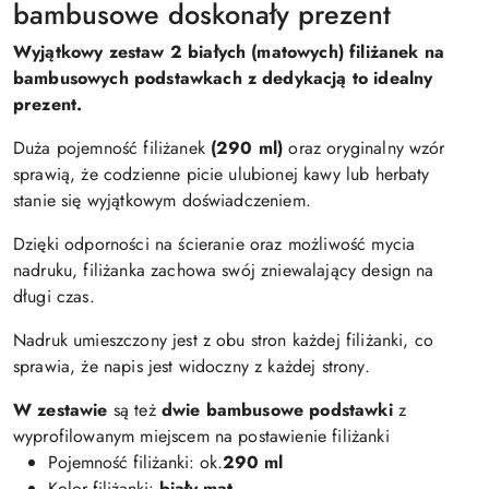
bambusowe doskonały prezent
Wyjątkowy zestaw 2 białych (matowych) filiżanek na
bambusowych podstawkach z dedykacją to idealny
prezent.
Duża pojemność filiżanek
(290 ml)
oraz oryginalny wzór
sprawią, że codzienne picie ulubionej kawy lub herbaty
stanie się wyjątkowym doświadczeniem.
Dzięki odporności na ścieranie oraz możliwość mycia
nadruku, filiżanka zachowa swój zniewalający design na
długi czas.
Nadruk umieszczony jest z obu stron każdej filiżanki, co
sprawia, że napis jest widoczny z każdej strony.
W zestawie
są też
dwie bambusowe podstawki
z
wyprofilowanym miejscem na postawienie filiżanki
Pojemność filiżanki: ok.
290 ml
Kolor filiżanki:
biały mat