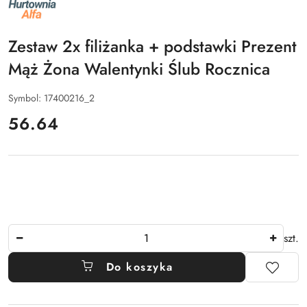
NAZWA
PRODUCENTA:
ALFA
Zestaw 2x filiżanka + podstawki Prezent
Mąż Żona Walentynki Ślub Rocznica
Symbol:
17400216_2
cena:
56.64
Ilość
szt.
Do koszyka