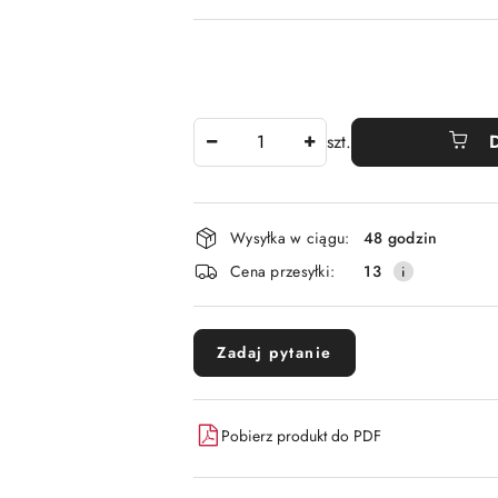
Ilość
szt.
Dostępność
Wysyłka w ciągu:
48 godzin
i
Cena przesyłki:
13
dostawa
Zadaj pytanie
Pobierz produkt do PDF