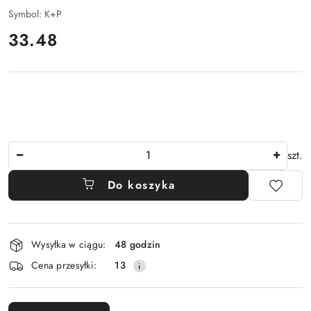
Symbol:
K+P
cena:
33.48
Ilość
szt.
Do koszyka
Dostępność
Wysyłka w ciągu:
48 godzin
i
Cena przesyłki:
13
dostawa