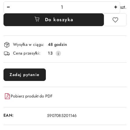
Ilość
szt.
Do koszyka
Dostępność
Wysyłka w ciągu:
48 godzin
i
Cena przesyłki:
13
dostawa
Zadaj pytanie
Pobierz produkt do PDF
EAN:
5907085201146