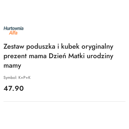
NAZWA
PRODUCENTA:
ALFA
Zestaw poduszka i kubek oryginalny
prezent mama Dzień Matki urodziny
mamy
Symbol:
K+P+K
cena:
47.90