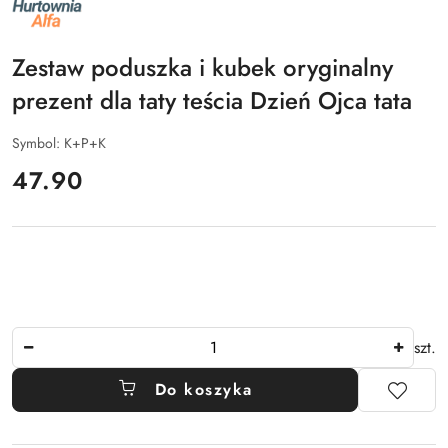
NAZWA
PRODUCENTA:
ALFA
Zestaw poduszka i kubek oryginalny
prezent dla taty teścia Dzień Ojca tata
Symbol:
K+P+K
cena:
47.90
Ilość
szt.
Do koszyka