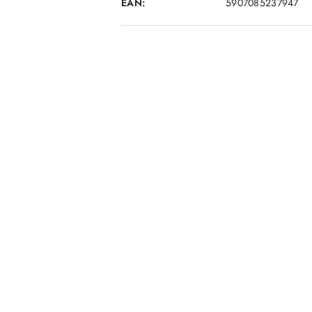
EAN:
5907085237947