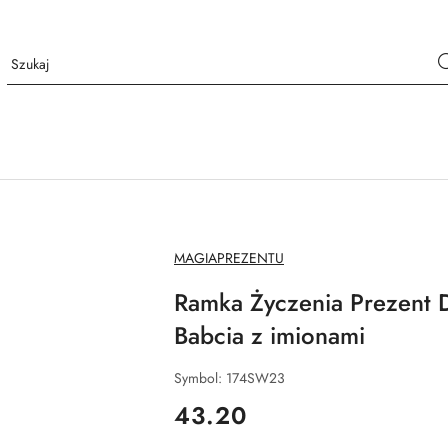
NAZWA
MAGIAPREZENTU
PRODUCENTA:
Ramka Życzenia Prezent D
Babcia z imionami
Symbol:
174SW23
cena:
43.20