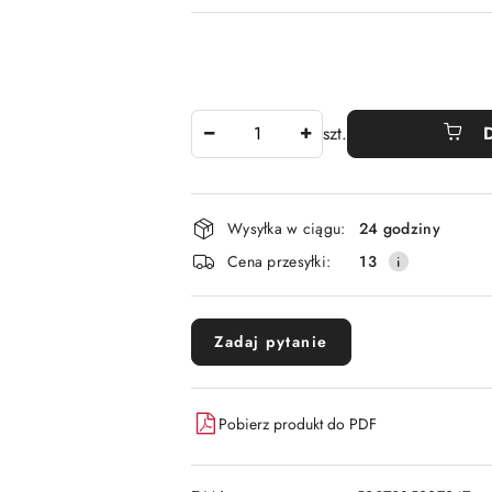
Ilość
szt.
Dostępność
Wysyłka w ciągu:
24 godziny
i
Cena przesyłki:
13
dostawa
Zadaj pytanie
Pobierz produkt do PDF