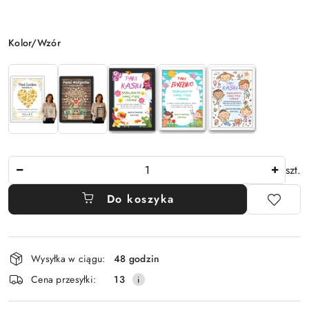
Wariant
Kolor/Wzór
Ilość
szt.
Do koszyka
Dostępność
Wysyłka w ciągu:
48 godzin
i
Cena przesyłki:
13
dostawa