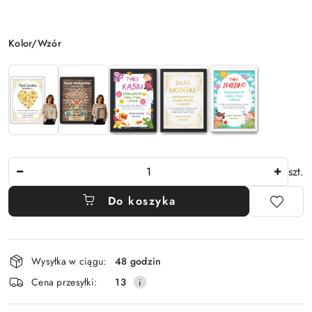
Wariant
Kolor/Wzór
Ilość
szt.
Do koszyka
Dostępność
Wysyłka w ciągu:
48 godzin
i
Cena przesyłki:
13
dostawa