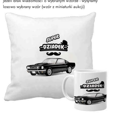
Jeżeli brak wiadomości o wybranym wzorze - wysyłamy
losowo wybrany wzór (wzór z miniaturki aukcji)