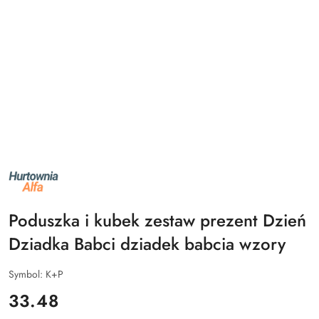
NAZWA
PRODUCENTA:
ALFA
Poduszka i kubek zestaw prezent Dzień
Dziadka Babci dziadek babcia wzory
Symbol:
K+P
cena:
33.48