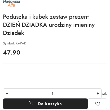
NAZWA
PRODUCENTA:
ALFA
Poduszka i kubek zestaw prezent
DZIEŃ DZIADKA urodziny imieniny
Dziadek
Symbol:
K+P+K
cena:
47.90
Ilość
szt.
Do koszyka